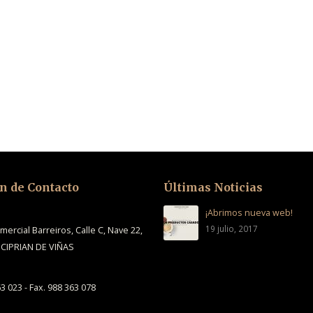
n de Contacto
Últimas Noticias
¡Abrimos nueva web!
19 julio, 2017
ercial Barreiros, Calle C, Nave 22,
 CIPRIAN DE VIÑAS
63 023 - Fax. 988 363 078